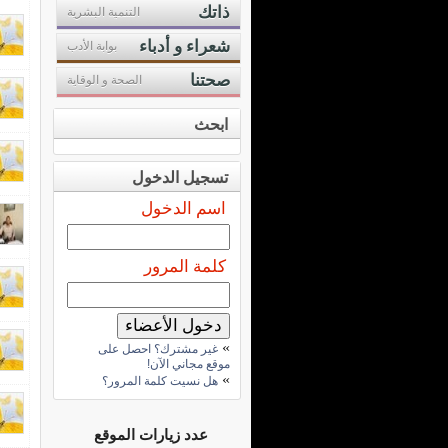
ذاتك
التنمية البشرية
شعراء و أدباء
بوابة الأدب
صحتنا
الصحة و الوقاية
ابحث
تسجيل الدخول
اسم الدخول
كلمة المرور
»
غير مشترك؟ احصل على
موقع مجاني الآن!
»
هل نسيت كلمة المرور؟
عدد زيارات الموقع