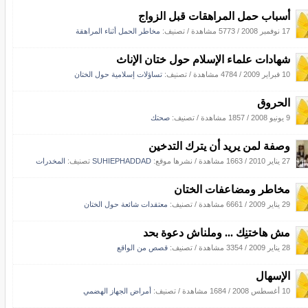
أسباب حمل المراهقات قبل الزواج
17 نوفمبر 2008
/
5773 مشاهدة
/ تصنيف:
مخاطر الحمل أثناء المراهقة
شهادات علماء الإسلام حول ختان الإناث
10 فبراير 2009
/
4784 مشاهدة
/ تصنيف:
تساؤلات إسلامية حول الختان
الحروق
9 يونيو 2008
/
1857 مشاهدة
/ تصنيف:
صحتك
وصفة لمن يريد أن يترك التدخين
27 يناير 2010
/
1663 مشاهدة
/
نشرها موقع:
SUHIEPHADDAD
تصنيف:
المخدرات
مخاطر ومضاعفات الختان
29 يناير 2009
/
6661 مشاهدة
/ تصنيف:
معتقدات شائعة حول الختان
مش هاختنِك ... وملناش دعوة بحد
28 يناير 2009
/
3354 مشاهدة
/ تصنيف:
قصص من الواقع
الإسهال
10 أغسطس 2008
/
1684 مشاهدة
/ تصنيف:
أمراض الجهاز الهضمي