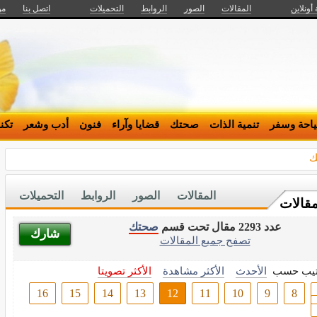
 أونلاين
المقالات
الصور
الروابط
التحميلات
اتصل بنا
من
احة وسفر
تنمية الذات
صحتك
قضايا وآراء
فنون
أدب وشعر
تكن
ك
المقالات
الصور
الروابط
التحميلات
مقالات
عدد 2293 مقال تحت قسم
صحتك
شارك
تصفح جميع المقالات
تيب حسب
الأحدث
الأكثر مشاهدة
الأكثر تصويتا
16
15
14
13
12
11
10
9
8