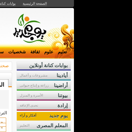
الصفحة الرئيسية
بوابات كنانة
تعليم
علوم
ثقافة
شخصيات
سي
بوابات كنانة أونلاين
صحت
أيادينا
مشروعات و أعمال
ال
أراضينا
زراعة و إنتاج حيوانى
بيوتنا
الأسرة و المنزل
إرادة
تحدى الإعاقة
التر
يوم جديد
أفكار و آراء
«
المعلم المصرى
التعليم
»