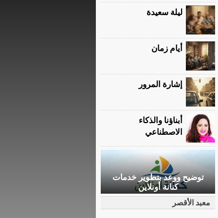
ليلة سعيدة
أيام زمان
إشارة المرور
أبناؤنا والذكاء
الاصطناعي
توضيح ووعد بتطوير خدمات
كنانة أونلاين
معبد الأقصر