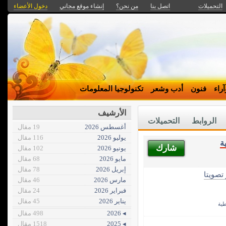
التحميلات
اتصل بنا
من نحن؟
إنشاء موقع مجاني
دخول الأعضاء
راء
فنون
أدب وشعر
تكنولوجيا المعلومات
الأرشيف
الروابط
التحميلات
أغسطس 2026
19 مقال
يوليو 2026
116 مقال
ة
شارك
يونيو 2026
102 مقال
مايو 2026
68 مقال
إبريل 2026
78 مقال
 تصويتا
مارس 2026
46 مقال
فبراير 2026
24 مقال
يناير 2026
45 مقال
طية
◂ 2026
498 مقال
◂ 2025
1518 مقال