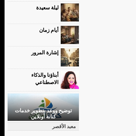
ليلة سعيدة
أيام زمان
إشارة المرور
أبناؤنا والذكاء
الاصطناعي
توضيح ووعد بتطوير خدمات
كنانة أونلاين
معبد الأقصر