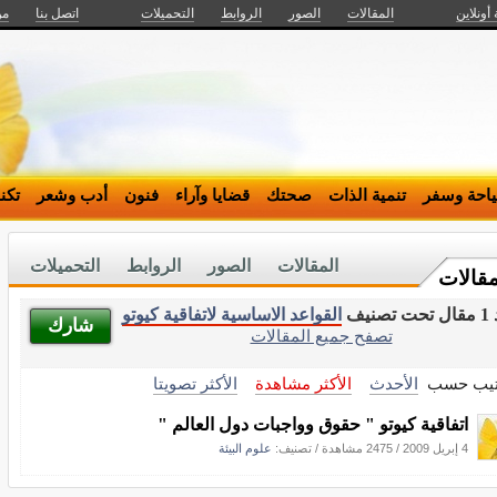
 أونلاين
المقالات
الصور
الروابط
التحميلات
اتصل بنا
من
احة وسفر
تنمية الذات
صحتك
قضايا وآراء
فنون
أدب وشعر
تكن
المقالات
الصور
الروابط
التحميلات
مقالات
تصنيف
القواعد الاساسية لاتفاقية كيوتو
شارك
تصفح جميع المقالات
تيب حسب
الأحدث
الأكثر مشاهدة
الأكثر تصويتا
اتفاقية كيوتو " حقوق وواجبات دول العالم "
4 إبريل 2009
/
2475 مشاهدة
/ تصنيف:
علوم البيئة