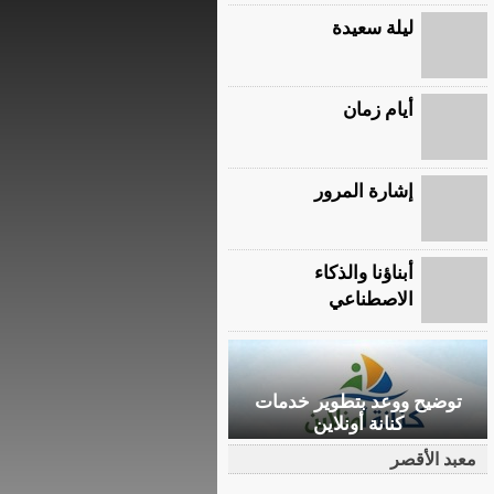
ليلة سعيدة
أيام زمان
إشارة المرور
أبناؤنا والذكاء
الاصطناعي
توضيح ووعد بتطوير خدمات
كنانة أونلاين
معبد الأقصر