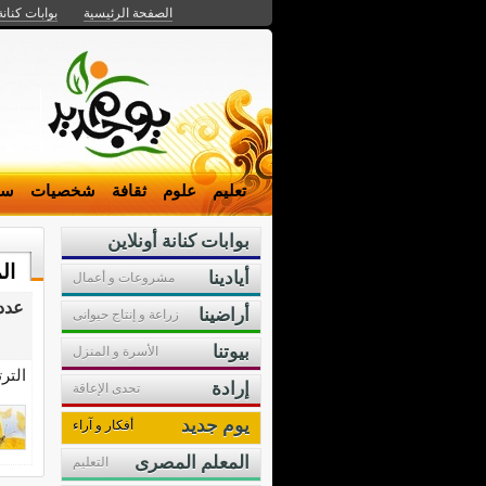
الصفحة الرئيسية
بوابات كنانة
تعليم
علوم
ثقافة
شخصيات
سي
بوابات كنانة أونلاين
ال
أيادينا
مشروعات و أعمال
عدد 1 مقال تحت 
أراضينا
زراعة و إنتاج حيوانى
بيوتنا
الأسرة و المنزل
التر
إرادة
تحدى الإعاقة
يوم جديد
أفكار و آراء
المعلم المصرى
التعليم