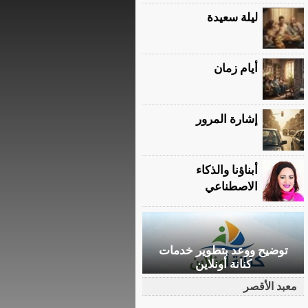
ليلة سعيدة
أيام زمان
إشارة المرور
أبناؤنا والذكاء
الاصطناعي
توضيح ووعد بتطوير خدمات
كنانة أونلاين
معبد الأقصر