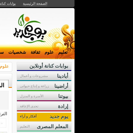
الصفحة الرئيسية
بوابات كنانة
تعليم
علوم
ثقافة
شخصيات
سي
بوابات كنانة أونلاين
علوم
أيادينا
مشروعات و أعمال
ال
أراضينا
زراعة و إنتاج حيوانى
بيوتنا
الأسرة و المنزل
إرادة
تحدى الإعاقة
التر
يوم جديد
أفكار و آراء
«
المعلم المصرى
التعليم