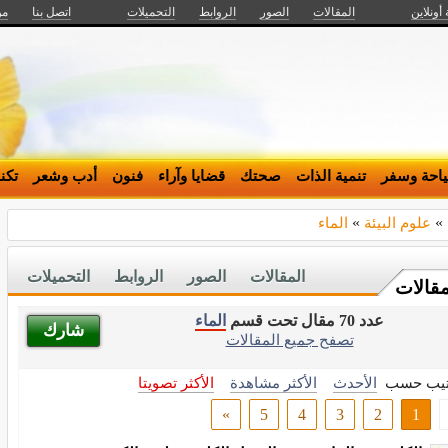
 أونلاين
المقالات
الصور
الروابط
التحميلات
اتصل بنا
من
احة وسفر
تنمية الذات
صحتك
قضايا وآراء
فنون
أدب وشعر
تكن
»
علوم البيئة
»
الماء
المقالات
الصور
الروابط
التحميلات
مقالات
عدد 70 مقال تحت قسم
الماء
شارك
تصفح جميع المقالات
تيب حسب
الأحدث
الأكثر مشاهدة
الأكثر تصويتا
»
5
4
3
2
1