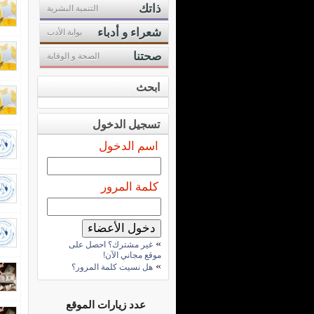
ذاتك
التنمية البشرية
شعراء و أدباء
بوابة الأدب
صحتنا
الصحة و الوقاية
ابحث
تسجيل الدخول
اسم الدخول
كلمة المرور
»
غير مشترك؟ احصل على
موقع مجاني الآن!
»
هل نسيت كلمة المرور؟
عدد زيارات الموقع