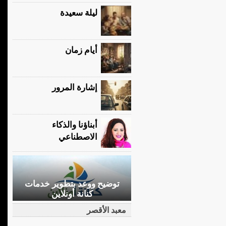
ليلة سعيدة
أيام زمان
إشارة المرور
أبناؤنا والذكاء
الاصطناعي
توضيح ووعد بتطوير خدمات
كنانة أونلاين
معبد الأقصر