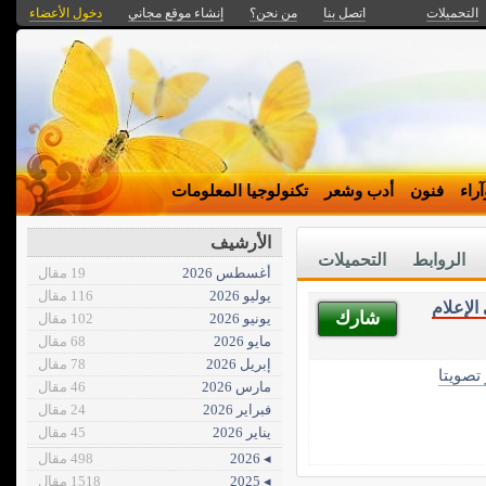
التحميلات
اتصل بنا
من نحن؟
إنشاء موقع مجاني
دخول الأعضاء
راء
فنون
أدب وشعر
تكنولوجيا المعلومات
الأرشيف
الروابط
التحميلات
أغسطس 2026
19 مقال
يوليو 2026
116 مقال
الإعلام
شارك
يونيو 2026
102 مقال
مايو 2026
68 مقال
إبريل 2026
78 مقال
 تصويتا
مارس 2026
46 مقال
فبراير 2026
24 مقال
يناير 2026
45 مقال
◂ 2026
498 مقال
◂ 2025
1518 مقال