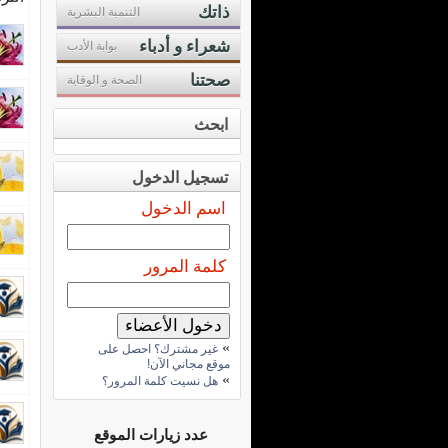
ذاتك
التنمية البشرية
شعراء و أدباء
بوابة الأدب
صحتنا
الصحة و الوقاية
ابحث
تسجيل الدخول
اسم الدخول
كلمة المرور
»
غير مشترك؟ احصل على
موقع مجاني الآن!
»
هل نسيت كلمة المرور؟
عدد زيارات الموقع