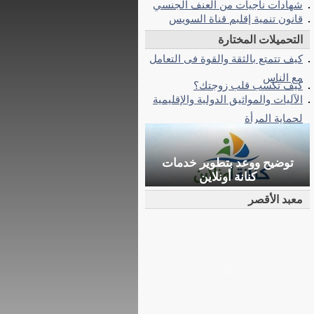
شهادات ناجيات من العنف الجنسي
قانون تنمية إقلبم قناة السويس
التحميلات المختارة
كيف تتمتع بالثقة والقوة فى التعامل
مع الناس
كيف تكسب قلب زوجتك؟
الآليات والمواثيق الدولية والإقليمية
لحماية المرأة
توضيح ووعد بتطوير خدمات
كنانة أونلاين
معبد الأقصر