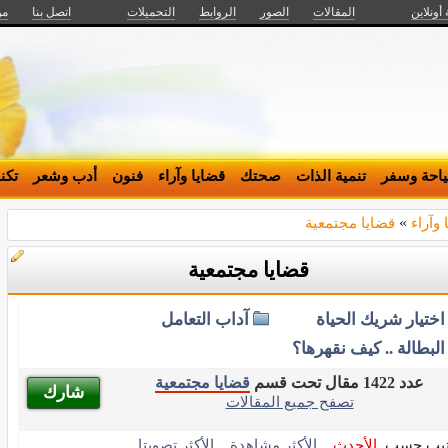
 أونلاين
المقالات
الصور
الروابط
التحميلات
اتصل بنا
من
احة وسفر
تنمية الذات
صحتك
قضايا وآراء
فنون
أدب وشعر
تكن
 وآراء
»
قضايا مجتمعية
قضايا مجتمعية
اختيار شريك الحياة
آداب التعامل
البطالة .. كيف نقهرها؟
عدد 1422 مقال تحت قسم
قضايا مجتمعية
شارك
تصفح جميع المقالات
تيب حسب
الأحدث
الأكثر مشاهدة
الأكثر تصويتا