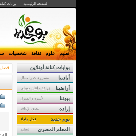
الصفحة الرئيسية
بوابات كنانة
تعليم
علوم
ثقافة
شخصيات
سي
بوابات كنانة أونلاين
قضايا
أيادينا
مشروعات و أعمال
أراضينا
زراعة و إنتاج حيوانى
بيوتنا
الأسرة و المنزل
إرادة
تحدى الإعاقة
يوم جديد
أفكار و آراء
المعلم المصرى
التعليم
التر