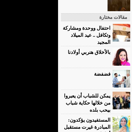
مقالات مختارة
احتفال ووحدة ومشاركة
وتكافل .. عيد الميلاد
المجيد
بالأخلاق هنربي أولادنا
فضفضة
يمكن للشباب أن يعبروا
من خلالها حكاية شباب
بيحب بلده
المستفيدون يؤكدون:
المبادرة غيرت مستقبل