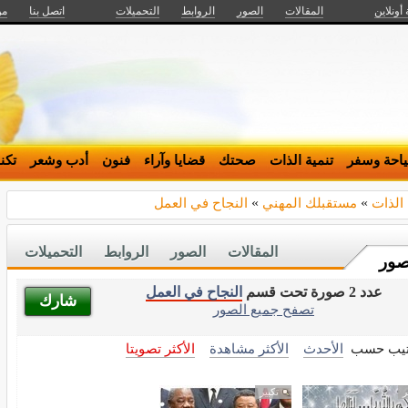
 أونلاين
المقالات
الصور
الروابط
التحميلات
اتصل بنا
من
احة وسفر
تنمية الذات
صحتك
قضايا وآراء
فنون
أدب وشعر
تكن
 الذات
»
مستقبلك المهني
»
النجاح في العمل
المقالات
الصور
الروابط
التحميلات
صور
عدد 2 صورة تحت قسم
النجاح في العمل
شارك
تصفح جميع الصور
تيب حسب
الأحدث
الأكثر مشاهدة
الأكثر تصويتا
ر
تكبير