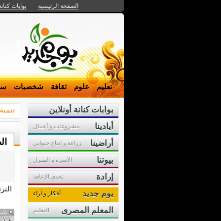
الصفحة الرئيسية
بوابات كنانة
تعليم
علوم
ثقافة
شخصيات
سي
بوابات كنانة أونلاين
تنمية
أيادينا
مشروعات و أعمال
ال
أراضينا
زراعة و إنتاج حيوانى
بيوتنا
الأسرة و المنزل
إرادة
تحدى الإعاقة
التر
يوم جديد
أفكار و آراء
المعلم المصرى
التعليم
تكبي