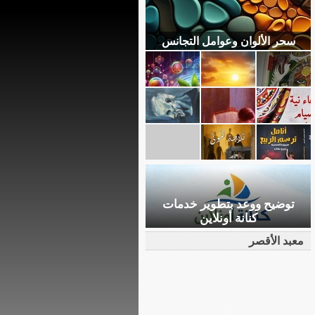
سحر الألوان وعوامل التجانس
توضيح ووعد بتطوير خدمات
كنانة أونلاين
معبد الأقصر