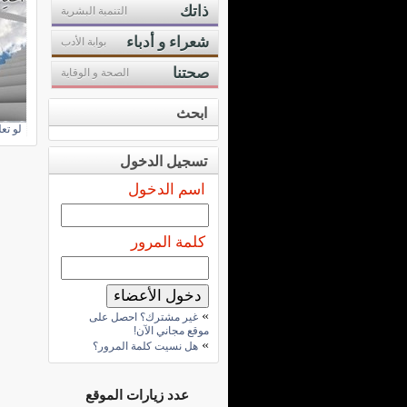
ذاتك
التنمية البشرية
شعراء و أدباء
بوابة الأدب
صحتنا
الصحة و الوقاية
ابحث
لو تعل
تسجيل الدخول
اسم الدخول
كلمة المرور
»
غير مشترك؟ احصل على
موقع مجاني الآن!
»
هل نسيت كلمة المرور؟
عدد زيارات الموقع