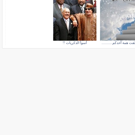
قت همة أحدكم............
أسوأ الذكريات !!