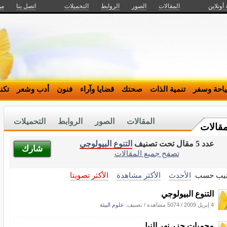
 أونلاين
المقالات
الصور
الروابط
التحميلات
اتصل بنا
من
احة وسفر
تنمية الذات
صحتك
قضايا وآراء
فنون
أدب وشعر
تكن
المقالات
الصور
الروابط
التحميلات
مقالات
عدد 5 مقال تحت تصنيف
التنوع البيولوجي
شارك
تصفح جميع المقالات
تيب حسب
الأحدث
الأكثر مشاهدة
الأكثر تصويتا
التنوع البيولوجي
4 إبريل 2009
/
5074 مشاهدة
/ تصنيف:
علوم البيئة
محميات جزر نهر النيل