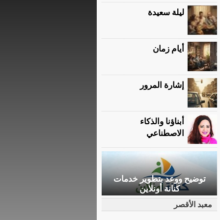
ليلة سعيدة
أيام زمان
إشارة المرور
أبناؤنا والذكاء
الاصطناعي
توضيح ووعد بتطوير خدمات
كنانة أونلاين
معبد الأقصر