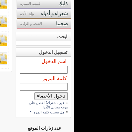
ذاتك
التنمية البشرية
شعراء و أدباء
بوابة الأدب
صحتنا
الصحة و الوقاية
ابحث
تسجيل الدخول
اسم الدخول
كلمة المرور
»
غير مشترك؟ احصل على
موقع مجاني الآن!
»
هل نسيت كلمة المرور؟
عدد زيارات الموقع