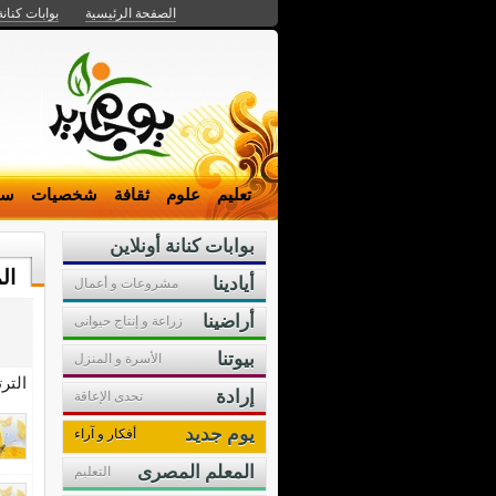
الصفحة الرئيسية
بوابات كنانة
تعليم
علوم
ثقافة
شخصيات
سي
بوابات كنانة أونلاين
ال
أيادينا
مشروعات و أعمال
أراضينا
زراعة و إنتاج حيوانى
بيوتنا
الأسرة و المنزل
التر
إرادة
تحدى الإعاقة
يوم جديد
أفكار و آراء
المعلم المصرى
التعليم