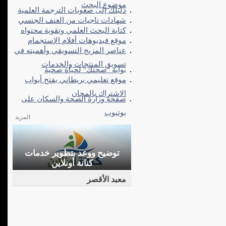
موضوع البحث
دليلك إلى صعوبات الترجمة العلمية
شهادات ناجيات من العنف الجنسي
كتابة البحث العلمي وتقوية محتواه
موقع فيديوهات أفلام الإستجمام
عناصر المزيج التسويقي وأهميته في
تسويق المنتجات والخدمات
بوابة "صحتك" لحياة صحية
موقع تعليمي بريطاني يفتح أبواب
الاشتراك بالمجان
صفحة وزارة الصحة والسكان على
يوتيوب
المزيد
توضيح ووعد بتطوير خدمات
كنانة أونلاين
معبد الأقصر