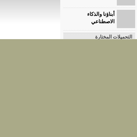
أبناؤنا والذكاء
الاصطناعي
التحميلات المختارة
التقنيات المساحية الحديثة ودورها
فى الاستكشاف التعدينى
الاطلس المختصر للاحجار الكريمة
التحرش والانتماء الوطني!!
العنف المجتمعي منبع العنف
المدرسي
تجميع الدراسات المرجعية من
مهارات البحث العلمي
كتاب ( كشف الكروب )
التعلم الذاتي استراتيجية لابد منها
التعايش مع القلق ومكافحته
الثورة الثقافية في الصين في
المناهج التربوية
اخر إصدارات مجلة البيئة
المزيد