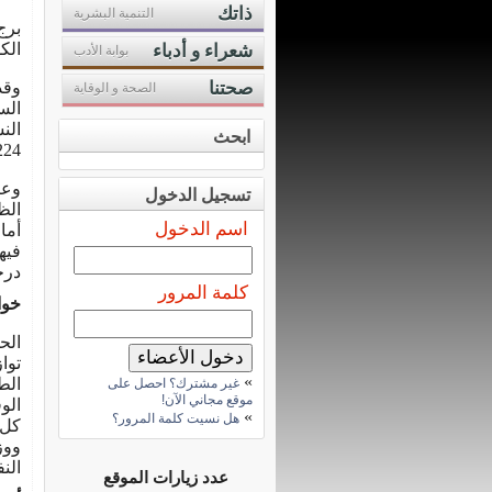
ذاتك
التنمية البشرية
برج
الك
شعراء و أدباء
بوابة الأدب
صحتنا
وقد
الصحة و الوقاية
الس
ابحث
1224 كم / ساعة)، وذلك في الطبقة الجوي
وعن
تسجيل الدخول
الظ
اسم الدخول
أما
فيه
درج
كلمة المرور
خوا
الح
توا
»
الط
غير مشترك؟ احصل على
موقع مجاني الآن!
الو
»
هل نسيت كلمة المرور؟
كل 
ووز
الن
عدد زيارات الموقع