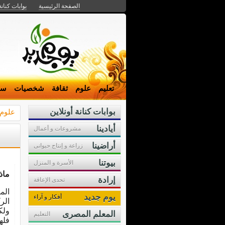
الصفحة الرئيسية
بوابات كنانة
تعليم
علوم
ثقافة
شخصيات
سي
بوابات كنانة أونلاين
علوم
أيادينا
مشروعات و أعمال
أراضينا
زراعة و إنتاج حيوانى
بيوتنا
الأسرة و المنزل
ماذ
إرادة
تحدى الإعاقة
الم
يوم جديد
أفكار و آراء
الر
ولك
المعلم المصرى
التعليم
فله