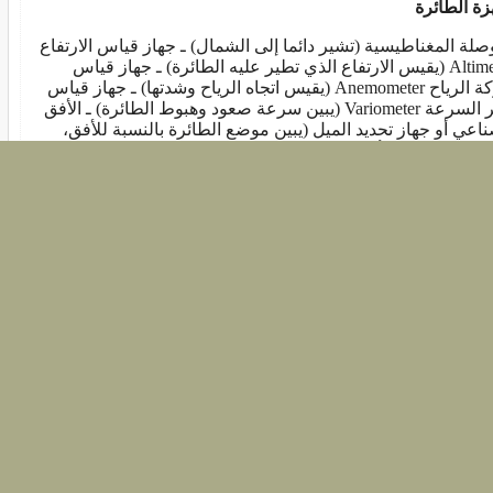
زة الطائرة
وصلة المغناطيسية (تشير دائما إلى الشمال) ـ جهاز قياس الارتفاع
Altimeter (يقيس الارتفاع الذي تطير عليه الطائرة) ـ جهاز قياس
حركة الرياح Anemometer (يقيس اتجاه الرياح وشدتها) ـ جهاز قياس
تغير السرعة Variometer (يبين سرعة صعود وهبوط الطائرة) ـ الأفق
ناعي أو جهاز تحديد الميل (يبين موضع الطائرة بالنسبة للأفق،
 ولو كان هذا الأخير غير مرئي) ـ عداد اللفات (يبين عدد الدورات
ي تؤديها مجموعة المحرك في زمن محدد) ـ مقياس الضغط
Manometer (يقيس ضغط الزيت والغاز) ـ مؤشر سطح الوقود ـ محلل
غاز العادم ـ مقياس درجة الحرارة Thermometer ( لقياس درجة
حرارة مختلف أجزاء المحرك) ـ الموجه الآلي Automatic Pilot (يحافظ
الغطاء آليا) ـ بوصلة دوارة Gyroscope.
صدر: المتحدة للبرمجيات
بوابة "يوم جديد"
و 2009 بواسطة
yomgedid
لطائرات
99 تصويتات / 5395 مشاهدة
احفظ