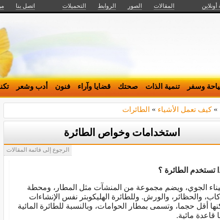
 أونلاين
المقالات
الصور
الروابط
التحميلات
اتصل بنا
من
احة وسفر
تنمية الذات
صحتك
قضايا وآراء
فنون
أدب وشعر
تكن
»
كيف تعمل الأشياء
»
الطائرات
استخدامات وخواص الطائرة
الرجوع إلى قائمة المقالات
ا تستخدم الطائرة ؟
يناء الجوي، ويضم مجموعة من المنشآت مثل المطار، ومحطة
كاب، والحظائر، والورش. وللطائرة الهليكوبتر نفس الإنشاءات
نها أقل حجما، وتسمى بمطار الحوامات، وبالنسبة للطائرة المائية
ا قاعدة مائية.