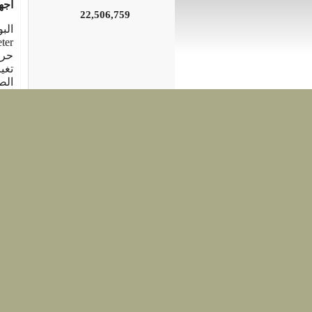
أجه
22,506,759
الب
الص
حتى
الت
على 
الم
نشرت فى 7 يولي
ا