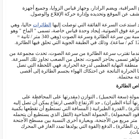
 المراقبة، ويضم الرادار، وجهاز قياس الزوايا، وجميع أجهزة
شف عن الموقع وتحديده وإدارة حركة الإقلاع والوصول.
 استدعت السرعة الفائقة التي توصلت إليها
الطائرات
حاليا، وهي
رعة فوق الصوتية، إيجاد وحدة قياس خاصة، تسمى " الماخ " وهو
النسبة بين سرعة الطائرة وسرعة الصوت (وهي 340 متر / ثانية =
ة التي تحلق فيها الطائرة.
دما تقترب سرعة الطائرة من سرعة الصوت، تحدث مجموعة من
واهر تسمى بحاجز الصوت، تجعل من الصعب تجاوز تلك السرعة.
 منطقة النهاية العظمى لدرجة الحرارة، فهي اللحظة التي تصل
ا الحرارة الناتجة عن احتكاك الهواء بجسم الطائرة إلى أقصى
ة محتملة.
ص الطائرة
مولة (سعة التحميل) ـ التوازن (مقدرتها على المحافظة على
زنها أثناء الطيران) ـ حد الارتفاع (أقصى ارتفاع يمكن أن تصل إليه
ائرة) ـ القدرة الطيرانية ( المسافة التي تستطيع أن تقطعها بكمية
قود المحمولة) ـ الحمولة الجناحية (الثقل الذي يستطيع أن يتحمله
متر مربع من الأجنحة، وبعبارة أخرى النسبة بين مسطح الأجنحة
ن الطائرة) ـ الدفع (القوة التي يولدها تمدد الغاز في المحرك
فاث).