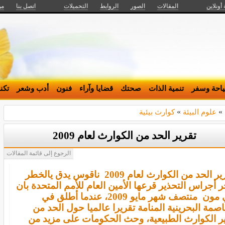
 أونلاين
المقالات
الصور
الروابط
التحميلات
اتصل بنا
من
احة وسفر
تنمية الذات
صحتك
قضايا وآراء
فنون
أدب وشعر
تكن
»
علوم البيئة
»
كوارث بيئية
تقرير الحد من الكوارث لعام 2009
الرجوع إلى قائمة المقالات
 الحد من الكوارث لعام 2009 ناقوس يدق يالخطر
 أجراس التحذير قرعها الأمين العام للأمم المتحدة بان
كي مون منتصف شهر مايو 2009، عندما أطلق في
اصمة البحرينية المنامة تقريرا عالميا حول الحد من
ير الكوارث الطبيعية، وحث الحكومات على مزيد من