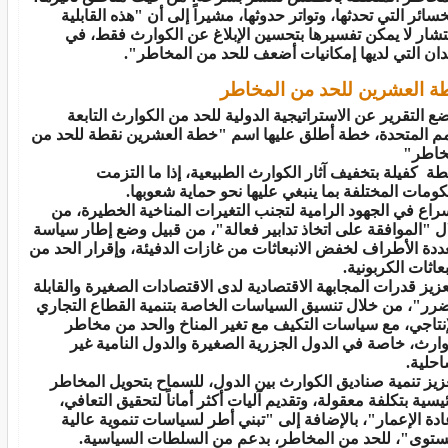
خسائر التي تحدثها، وتواتر حدوثها، مشيراً إلى أن "هذه القابلية
نتشار لا يمكن تفسيرها بتحسين الإبلاغ عن الكوارث فقط، في
لدان التي لديها إمكانيات أضعف للحد من المخاطر".
 العشرين للحد من المخاطر
ع التقرير عن الاستراتيجية الدولية للحد من الكوارث التابعة
مم المتحدة، خطة أطلق عليها اسم "خطة العشرين نقطة للحد من
خاطر"
طة كفيلة بتخفيف آثار الكوارث الطبيعية، إذا ما التزمت
كومات المختلفة بما ينبغي عليها نحو حماية شعوبها.
سراع في الجهود الرامية لتجنب التغيرات المناخية الخطيرة، من
ل "الموافقة على اتخاذ تدابير فعالة"، من قبيل وضع إطار سياسة
ددة الأطراف لخفض الانبعاثات من غازات الدفيئة، وإقرار الحد من
بعاثات الكربونية.
زيز قدرات المجابهة الاقتصادية لدى الاقتصادات الصغيرة والقابلة
ضرر"، من خلال تنسيق السياسات الخاصة بتنمية القطاع التجاري
إنتاجي، مع سياسات التكيف مع تغير المناخ والحد من مخاطر
وارث، خاصة في الدول الجزرية الصغيرة والدول النامية غير
احلية.
زيز تنمية صناديق الكوارث بين الدول، للسماح بتحويل المخاطر
ئيسية بتكلفة معقولة، وتقديم آليات أكثر أماناً لتحقيق التعافي،
ادة الإعمار"، بالإضافة إلى "تبني أطر لسياسات تنموية عالية
ستوى"، للحد من المخاطر، بدعم من السلطات السياسية.