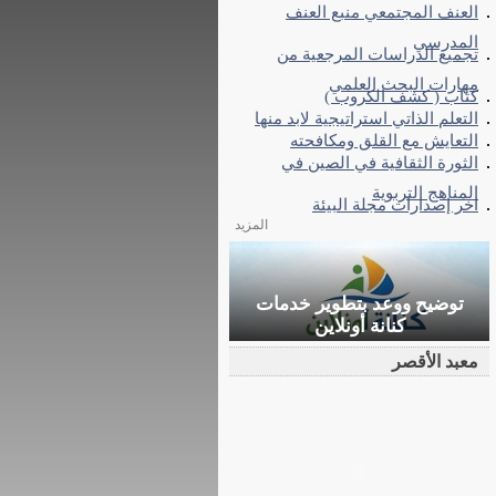
العنف المجتمعي منبع العنف
المدرسي
تجميع الدراسات المرجعية من
مهارات البحث العلمي
كتاب ( كشف الكروب )
التعلم الذاتي استراتيجية لابد منها
التعايش مع القلق ومكافحته
الثورة الثقافية في الصين في
المناهج التربوية
اخر إصدارات مجلة البيئة
المزيد
توضيح ووعد بتطوير خدمات
كنانة أونلاين
معبد الأقصر