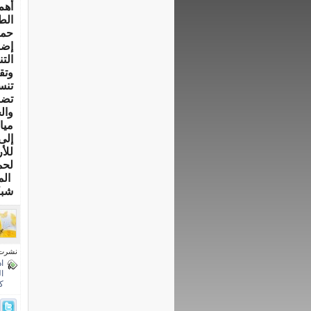
أهم
الط
حما
إضا
التن
وتق
تنس
تضر
وال
ميا
إلى
للأ
لحم
الم
شبك
نشرت فى 30 ماي
ا
ا
ك