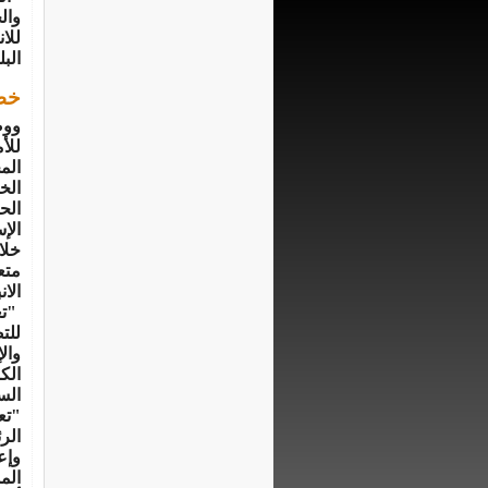
وال
للا
الب
خطة
ووض
للأ
الم
الخ
الح
الإ
خلا
متع
الان
"تع
للت
وال
الك
الس
"تع
الر
وإع
الم