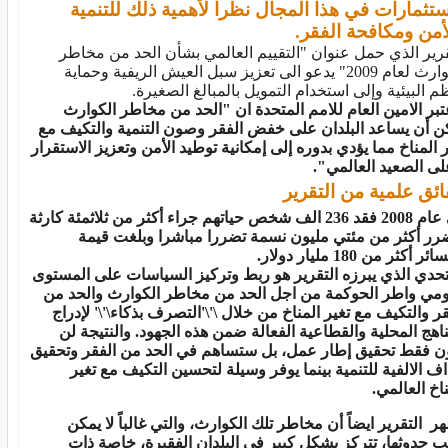
ستثمارات في هذا المجال نظرا لأهمية ذلك للتنمية
أمن ومكافحة الفقر.
قرير الذي حمل عنوان "التقييم العالمي بشأن الحد من مخاطر
الكوارث لعام 2009" يدعو الى تعزيز سبل العيش الريفية وحماية
ظم البيئية وإلى استخدام التمويل بالمبالغ الصغيرة.
تبر الامين العام للامم المتحدة ان "الحد من مخاطر الكوارث
ن أن يساعد البلدان على خفض الفقر وصون التنمية والتكيف مع
ر المناخ مما يؤدي بدوره إلى إمكانية توطيد الأمن وتعزيز الاستقرار
على الصعيد العالمي".
ئق علمية من التقرير
في عام 2008 فقد 236 الف شخص حياتهم جراء أكثر من ثلاثمئة كارثة
رر أكثر من مئتي مليون نسمة تضررا مباشرا وبلغت قيمة
ر أكثر من 180 مليار دولار.
تحدي الذي يبرزه التقرير هو ربط وتركيز السياسات على المستوى
ومي واطر الحوكمة من اجل الحد من مخاطر الكوارث والحد من
قر والتكيف مع تغير المناخ من خلال \'\'التصرف بذكاء\'\' لإدراج
ناهج المحلية والقطاعية الفعالة ضمن هذه الجهود. والنتيجة لن
ن فقط تحقيق إطار عمل، بل ستساهم في الحد من الفقر وتحقيق
اف الالفية للتنمية بينما يوفر وسيلة لتحسين التكيف مع تغير
ناخ العالمي.
ر التقرير ايضاً أن مخاطر تلك الكوارث، والتي غالباً لا يمكن
ب حدوثها، تتركز بشكل كبير في البلدان الفقيرة، خاصة ذات