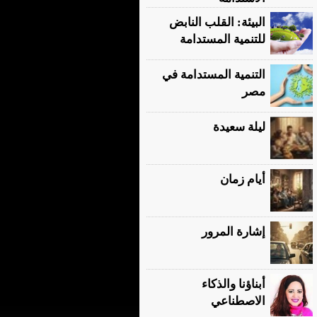
البيئة: القلب النابض
للتنمية المستدامة
التنمية المستدامة في
مصر
ليلة سعيدة
أيام زمان
إشارة المرور
أبناؤنا والذكاء
الاصطناعي