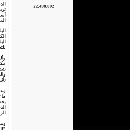
الد
22,498,002
تزد
أسر
الم
الب
الك
الب
للت
وأل
مكث
شدي
وال
تأث
وعا
ما 
بحس
الد
الز
ومن
"ال