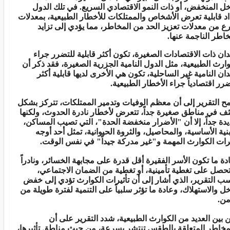
خل المنخفض، أو ذات النمو الاقتصادي السريع. في تلك الدول
اد قابلية تعرض الأشخاص والممتلكات للأخطار الطبيعية، بمعدلات
ع من معدلات تعزيز الحد من المخاطر، مما يؤدي إلى تزايد
خاطر الناجمة عنها.
لدان ذات الاقتصادات الصغيرة، تكون أكثر قابلية للتضرر جراء
وارث الطبيعية، مثل الدول النامية الجزرية الصغيرة، فقد ذكر أن
لدان النامية غير الساحلية، تكون هي الأخرى لديها قابلية أكثر
ضرر اقتصادياً جراء الأخطار الطبيعية.
مح التقرير إلى أن معظم الوفيات وتدمير الممتلكات، تتركز بشكل
ف في مناطق صغيرة جداً، تتعرض لأخطار نادرة الحدوث، ولكنها
دة جداً، إلا أن "الأضرار منخفضة الحدة"، التي تصيب المساكن،
بنية الأساسية، والمحاصيل، والثروة الحيوانية، تمثل أحد أوجه
يرات الكوارث المهمة و"غير مدركة جيداً" في نفس الوقت.
دة ما تكون الأسر الفقيرة أقل قدرة على مجابهة الخسائر، ونادراً
تحصل على تغطية تأمينية، أو تغطية من الضمان الاجتماعي،
ب التقرير، الذي أشار إلى أن تأثيرات الكوارث تؤدي إلى خفض
خل والاستهلاك، وعادة ما تؤثر سلبياً على التنمية لفترة طويلة من
من.
 بين العديد من الكوارث الطبيعية، شدد التقرير على أن
مخاطر المتعلقة بالطقس تنتشر بسرعة، من حيث مناطق تأثيرها،