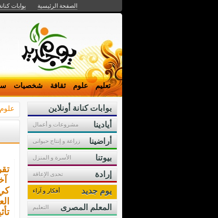
الصفحة الرئيسية
بوابات كنانة
تعليم
علوم
ثقافة
شخصيات
سي
بوابات كنانة أونلاين
علوم
أيادينا
مشروعات و أعمال
أراضينا
زراعة و إنتاج حيوانى
بيوتنا
الأسرة و المنزل
تقرير
إرادة
تحدى الإعاقة
آخر
يوم جديد
أفكار و آراء
الع
المعلم المصرى
التعليم
تأث