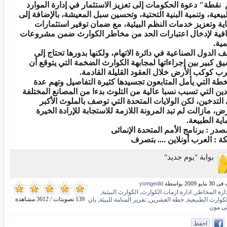
 نقطة" دعوة الحكومات إلى تعزيز الاستثمار في إدارة الموارد
بيعية، وتنمية البنية التحتية، وتحسين سبل المعيشة، بالإضافة إلى
ية وتعزيز خدمات النظم البيئية،
مع ضمان توفير استثمارات
فية لإدخال اعتبارات الحد من مخاطر الكوارث ضمن مشروعات
مية.
ف الدول الصناعية في دائرة الاتهام، ولكنها بدورها تحتاج إلى
يق كبير بين إجراءاتها لمجابهة الكوارث الضخمة التي يتوقع أن
ب كوكب الأرض خلال العقود القليلة القادمة.
خطة التي يأمل المتابعون تجسيدها كثيرة التفاصيل وتهم عدة
دين التي تسبب نسبا عالية من التلوث بدءا من المصانع المختلفة
 التدخين، لكن الولايات المتحدة التي توصف بالملوث الأكبر
رض، مازالت لم تبد المرونة اللازمة للاستجابة للإرادة الخيرة
اية الطبيعة.
صدر : برنامج الأمم المتحدة الإنمائى
ة : العرب أونلاين .... بتصرف
بوابة "يوم جديد"
و 2009 بواسطة
yomgedid
دارة المخاطر
ادارة ازمات الكوارث
الكوارث البيئية
,
,
,
139 تصويتات / 3612 مشاهدة
لكوارث الطبيعية
خطة العشرين
تقرير المنامة للبيئة
بان
,
,
,
ى مون
احفظ