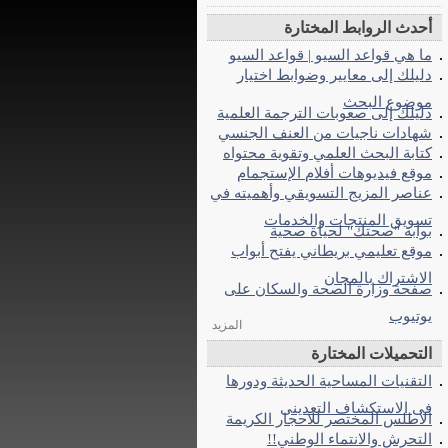
أحدث الروابط المختارة
ما هي قواعد السيو | قواعد السيو
دليلك إلى معايير وضوابط اختيار
موضوع البحث
دليلك إلى صعوبات الترجمة العلمية
شهادات ناجيات من العنف الجنسي
كتابة البحث العلمي وتقوية محتواه
موقع فيديوهات أفلام الإستجمام
عناصر المزيج التسويقي وأهميته في
تسويق المنتجات والخدمات
بوابة "صحتك" لحياة صحية
موقع تعليمي بريطاني يفتح أبواب
الاشتراك بالمجان
صفحة وزارة الصحة والسكان على
يوتيوب
المزيد
التحميلات المختارة
التقنيات المساحية الحديثة ودورها
فى الاستكشاف التعدينى
الاطلس المختصر للاحجار الكريمة
التحرش والانتماء الوطني!!