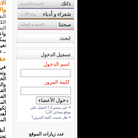
الا
ذاتك
التنمية البشرية
وال
شعراء و أدباء
بوابة الأدب
الت
صحتنا
الصحة و الوقاية
الن
واع
ابحث
يمك
تغي
.. 
تسجيل الدخول
حقا
اسم الدخول
وتض
الخسائ
كلمة المرور
وال
الق
الف
الم
»
غير مشترك؟ احصل على
تكو
موقع مجاني الآن!
أهد
»
هل نسيت كلمة المرور؟
الم
أظه
عدد زيارات الموقع
تجن