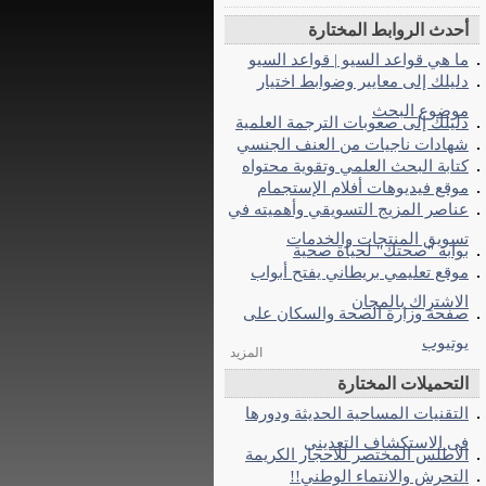
أحدث الروابط المختارة
ما هي قواعد السيو | قواعد السيو
دليلك إلى معايير وضوابط اختيار
موضوع البحث
دليلك إلى صعوبات الترجمة العلمية
شهادات ناجيات من العنف الجنسي
كتابة البحث العلمي وتقوية محتواه
موقع فيديوهات أفلام الإستجمام
عناصر المزيج التسويقي وأهميته في
تسويق المنتجات والخدمات
بوابة "صحتك" لحياة صحية
موقع تعليمي بريطاني يفتح أبواب
الاشتراك بالمجان
صفحة وزارة الصحة والسكان على
يوتيوب
المزيد
التحميلات المختارة
التقنيات المساحية الحديثة ودورها
فى الاستكشاف التعدينى
الاطلس المختصر للاحجار الكريمة
التحرش والانتماء الوطني!!