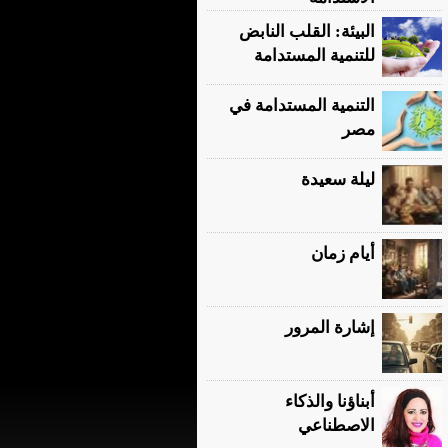
البيئة: القلب النابض
للتنمية المستدامة
التنمية المستدامة في
مصر
ليلة سعيدة
أيام زمان
إشارة المرور
أبناؤنا والذكاء
الاصطناعي