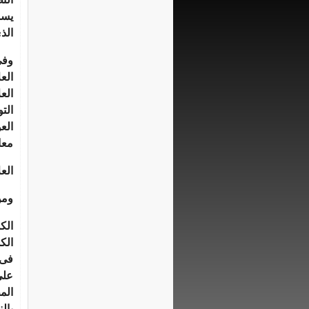
يسم
الذ
وفى
الع
الع
الت
الع
معا
الع
ومن
الك
الك
فى 
على
الم
بال