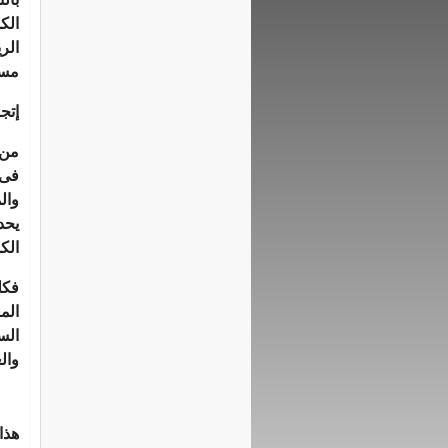
الك
الر
مست
إتج
من 
فى 
وال
يحد
الك
فكل
الم
الس
وال
هذا