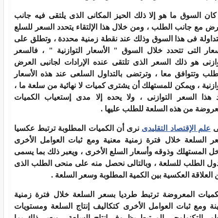
 كان السوق ما هو إلا ذلك الحيز المكانى الذى يلتقى فيه جانب
رض مع جانب الطلب ، ومن خلال هذا الإلتقاء يتحدد السعر للسلع
تداولة فى هذا السوق وذلك عند نقطة زمنية محددة ، وتطلق على
سعار التى تتحدد خلال السوق " الأسعار التوازنية " ، فالسعر
وازنى هو ذلك السعر الذى تلتقى عنده الإرادات لجانبى العرض
طلب وتتوافق معا ، وترتضى بالتداول السلعى عند هذه الأسعار
وازنية ، ويمكن للمستهلك أن يشترى كميات لا نهائية من سلعة ما ،
 هذا السعر التوازنى ، ولا يحده إلا مدى إستعياب الكميات
عروضة من هذه السلعة للطلب عليها .
ى
علم الإقتصاد التقليدى
نرى أن الكميات المطلوبة ترتبط عكسيا
ر السلعة خلال فترة زمنية معنية ومع ثبات العوامل الأخرى
ل المستهلك وذوقه وأسعار السلع الأخرى ، ويعبر ذلك بما يسمى
ول الطلب للسلعة ، وبالتالى نحصل منه على منحى الطلب الذى
ن العلاقة العكسية بين الكمية المطلوبة وسعر السلعة .
كميات المعروضة ترتبط طرديا بسعر السلعة خلال فترة زمنية
نة ومع ثبات العوامل الأخرى كتكاليف إنتاج السلعة ومستويات
طور التكنولوجى المرتبط بظروف إنتاج السلعة ، ويعبر ذلك بما