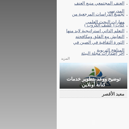
العنف المجتمعي منبع العنف
المدرسي
تجميع الدراسات المرجعية من
مهارات البحث العلمي
كتاب ( كشف الكروب )
التعلم الذاتي استراتيجية لابد منها
التعايش مع القلق ومكافحته
الثورة الثقافية في الصين في
المناهج التربوية
اخر إصدارات مجلة البيئة
المزيد
توضيح ووعد بتطوير خدمات
كنانة أونلاين
معبد الأقصر