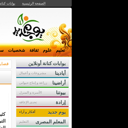
الصفحة الرئيسية
بوابات كنانة
تعليم
علوم
ثقافة
شخصيات
سي
بوابات كنانة أونلاين
قضايا
أيادينا
مشروعات و أعمال
أراضينا
زراعة و إنتاج حيوانى
بيوتنا
الأسرة و المنزل
إرادة
تحدى الإعاقة
يوم جديد
أفكار و آراء
كثي
الت
المعلم المصرى
التعليم
الع