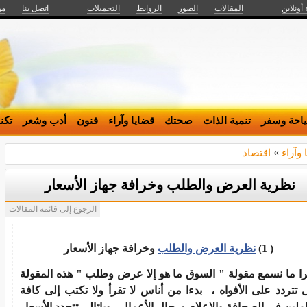
 أونلاين
المقالات
الصور
الروابط
التحميلات
اتصل بنا
من
احة وسفر
تنمية الذات
صحتك
قضايا وآراء
فنون
أدب وشعر
تكن
 وآراء
»
اقتصاد
نظرية العرض والطلب وخرافة جهاز الأسعار
الرجوع إلى قائمة المقالات
( 1)
نظرية العرض والطلب
وخرافة جهاز الأسعار
را ما نسمع مقولة " السوق ما هو إلا عرض وطلب " هذه المقولة
ى تتردد على الأفواه ، بدءا من أناس لا تقرأ ولا تكتب إلى كافة
املين فى الصحافة والإعلام ورجال الأعمال ، وباتالى تتحدد الأسعار