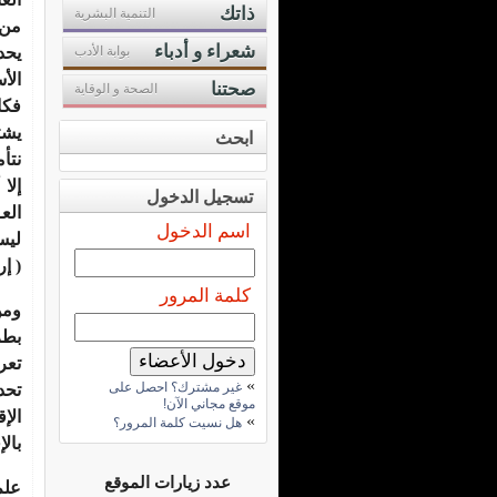
ذاتك
التنمية البشرية
من 
شعراء و أدباء
بوابة الأدب
يحد
الأ
صحتنا
الصحة و الوقاية
فكا
يشت
ابحث
نتأ
إلا
تسجيل الدخول
الع
اسم الدخول
ليس
( إر
كلمة المرور
ومن
بطر
تعر
»
غير مشترك؟ احصل على
تحد
موقع مجاني الآن!
الإ
»
هل نسيت كلمة المرور؟
بال
عدد زيارات الموقع
علم