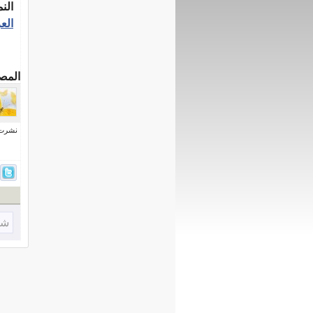
الن
الع
المص
نشرت فى 1 يوني
شا