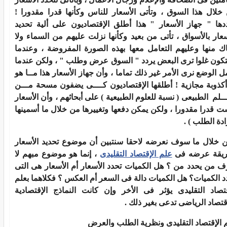
خلال هذا السوق ، وتأتى الأسعار للناس وكأنها قدرا مقدورا !
دها " جهاز الأسعار " هذا أطلق الإقتصاديون على ألية تحديد
سعار بالأسواق ، تأتى من بعيد وكأنها نزلت عليهم من السماء ولا
ك منها وعليهم التعامل معها بهذه الصورة المفروضة ، وعندما
كون غلوا ترى البعض يردد " السوق عرض وطلب " ، ولكن عندما
مل الوضع نرى الأمر غير ذلك تماما ، وأن جهاز الأسعار هذا مــا هو
 أكذوبة مجازية ! أطلقها الإقتصاديون كــــى يضفون مسحة مـــن
ـــلم الطبيعى ( نسبة للعلوم الطبيعية ) على أبحاثهم ، وأن الأسعار
ت قدرا مقدورا ، ولكن يمكن دفعها وتغييرها من خلال ما أسمينها
ادة الطلب ) .
 خلال ما سوف نعرضه لاحقا سنتبين أن موضوع تحديد الأسعار
يقة عرضه فى
علم الإقتصاد التقليدى
، إنما هو موضوع مبهم لا
ف من يحدد من ؟ هل الكميات تحدد الأسعار أم الأسعار هى التى
د الكميات؟ هل الكميات دالة فى السعر أم العكس ؟ فكلاهما بعلم
قتصاد التقليدى يؤثر فى الأخر وإن كانت النماذج الإقتصادية
إقتصاد الرياضى تدعى بغير ذلك .
 الإقتصاد التقليدى ونظرية الطلب والعرض