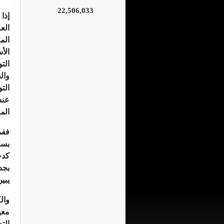
22,506,033
إذا
الع
الم
الأ
الت
وال
الت
عند
الم
فف
بسع
كدخ
بجد
يبي
وال
معي
الت