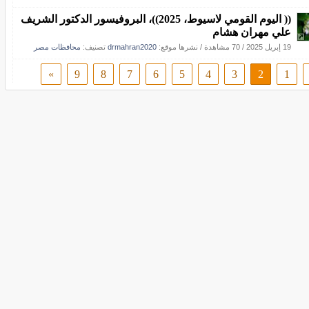
(( اليوم القومي لاسيوط، 2025))، البروفيسور الدكتور الشريف
علي مهران هشام
19 إبريل 2025
/
70 مشاهدة
/
نشرها موقع:
drmahran2020
تصنيف:
محافظات مصر
»
9
8
7
6
5
4
3
2
1