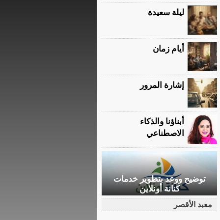
ليلة سعيدة
أيام زمان
إشارة المرور
أبناؤنا والذكاء
الاصطناعي
توضيح ووعد بتطوير خدمات
كنانة أونلاين
معبد الأقصر