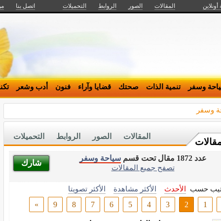
 أونلاين
المقالات
الصور
الروابط
التحميلات
اتصل بنا
من
احة وسفر
تنمية الذات
صحتك
قضايا وآراء
فنون
أدب وشعر
تكن
ة وسفر
المقالات
الصور
الروابط
التحميلات
مقالات
عدد 1872 مقال تحت قسم
سياحة وسفر
شارك
تصفح جميع المقالات
تيب حسب
الأحدث
الأكثر مشاهدة
الأكثر تصويتا
»
9
8
7
6
5
4
3
2
1