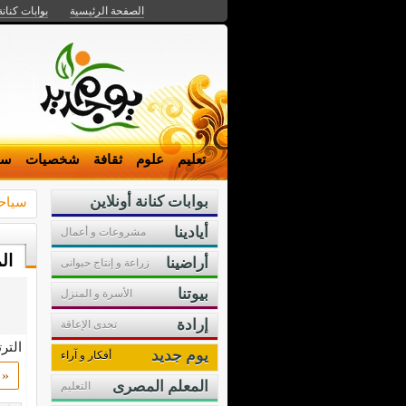
الصفحة الرئيسية
بوابات كنانة
تعليم
علوم
ثقافة
شخصيات
سي
بوابات كنانة أونلاين
سياح
أيادينا
مشروعات و أعمال
ال
أراضينا
زراعة و إنتاج حيوانى
بيوتنا
الأسرة و المنزل
إرادة
تحدى الإعاقة
التر
يوم جديد
أفكار و آراء
«
المعلم المصرى
التعليم