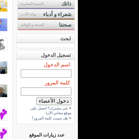
ذاتك
التنمية البشرية
شعراء و أدباء
بوابة الأدب
صحتنا
الصحة و الوقاية
ابحث
تسجيل الدخول
اسم الدخول
كلمة المرور
»
غير مشترك؟ احصل على
موقع مجاني الآن!
»
هل نسيت كلمة المرور؟
عدد زيارات الموقع