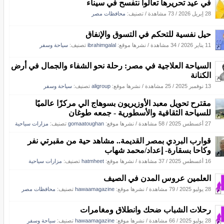
في عيد تحريرها تعالوا نتفسح في سيناء
28 إبريل 2026
/
73 مشاهدة
/ تصنيف:
محافظات مصر
حيل نفسية للتحكم في التسوق والإنفاق
11 يناير 2026
/
34 مشاهدة
/
نشرها موقع:
ibrahimgalal
تصنيف:
سياحة وسفر
​السياحة العلاجية في مصر: رحلة نحو الشفاء والجمال في أرض
الكنانة
13 نوفمبر 2025
/
25 مشاهدة
/
نشرها موقع:
aligroup
تصنيف:
سياحة وسفر
مقترح تحويل معبد الأوزيريون بسوهاج الي مركزًا عالميًا
للسياحة الثقافية والأسطورية - جمعه طوغان
27 أغسطس 2025
/
58 مشاهدة
/
نشرها موقع:
gomaatoughan
تصنيف:
مزارات سياحية
قوارب البردي بمصر القديمة.. مشاهد حية من مقبرتي نفر
وكاحا بسقارة‎- إعداد/محمد شهاب
16 أغسطس 2025
/
37 مشاهدة
/
نشرها موقع:
hatmheet
تصنيف:
مزارات سياحية
العلمين عروس المدن في الصيف
28 يوليو 2025
/
79 مشاهدة
/
نشرها موقع:
hawaamagazine
تصنيف:
محافظات مصر
رحلات الشباب ضحك وانطلاق ومغامرات
28 يوليو 2025
/
66 مشاهدة
/
نشرها موقع:
hawaamagazine
تصنيف:
سياحة وسفر