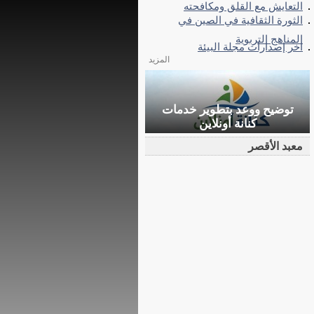
التعايش مع القلق ومكافحته
الثورة الثقافية في الصين في
المناهج التربوية
اخر إصدارات مجلة البيئة
المزيد
توضيح ووعد بتطوير خدمات
كنانة أونلاين
معبد الأقصر