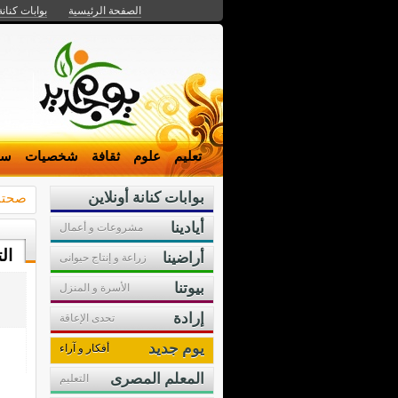
الصفحة الرئيسية
بوابات كنانة
تعليم
علوم
ثقافة
شخصيات
سي
بوابات كنانة أونلاين
صحت
أيادينا
مشروعات و أعمال
ال
أراضينا
زراعة و إنتاج حيوانى
بيوتنا
الأسرة و المنزل
إرادة
تحدى الإعاقة
يوم جديد
أفكار و آراء
المعلم المصرى
التعليم