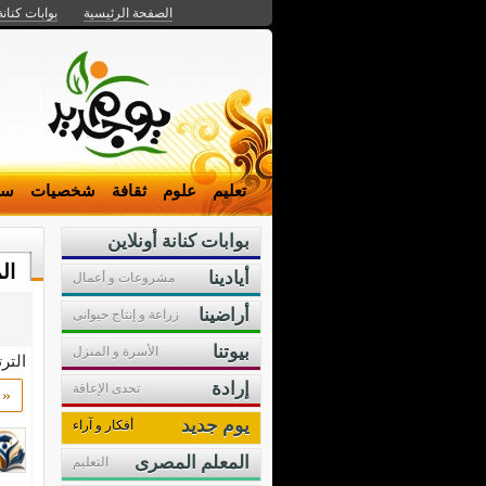
الصفحة الرئيسية
بوابات كنانة
تعليم
علوم
ثقافة
شخصيات
سي
بوابات كنانة أونلاين
ال
أيادينا
مشروعات و أعمال
أراضينا
زراعة و إنتاج حيوانى
بيوتنا
الأسرة و المنزل
التر
إرادة
تحدى الإعاقة
«
يوم جديد
أفكار و آراء
المعلم المصرى
التعليم