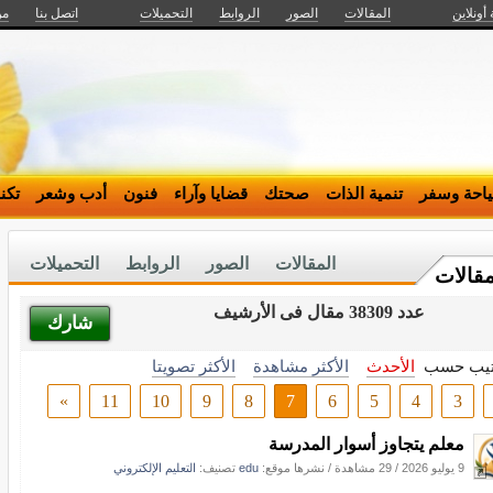
 أونلاين
المقالات
الصور
الروابط
التحميلات
اتصل بنا
من
احة وسفر
تنمية الذات
صحتك
قضايا وآراء
فنون
أدب وشعر
تكن
المقالات
الصور
الروابط
التحميلات
مقالات
عدد 38309 مقال فى الأرشيف
شارك
تيب حسب
الأحدث
الأكثر مشاهدة
الأكثر تصويتا
»
11
10
9
8
7
6
5
4
3
معلم يتجاوز أسوار المدرسة
9 يوليو 2026
/
29 مشاهدة
/
نشرها موقع:
edu
تصنيف:
التعليم الإلكتروني