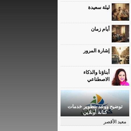
ليلة سعيدة
أيام زمان
إشارة المرور
أبناؤنا والذكاء
الاصطناعي
توضيح ووعد بتطوير خدمات
كنانة أونلاين
معبد الأقصر