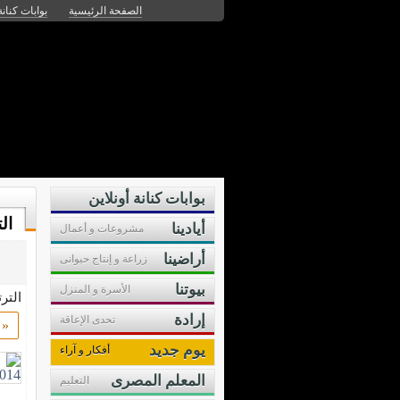
الصفحة الرئيسية
بوابات كنانة
تعليم
علوم
ثقافة
شخصيات
سي
بوابات كنانة أونلاين
ال
أيادينا
مشروعات و أعمال
أراضينا
زراعة و إنتاج حيوانى
بيوتنا
الأسرة و المنزل
التر
إرادة
تحدى الإعاقة
«
يوم جديد
أفكار و آراء
المعلم المصرى
التعليم