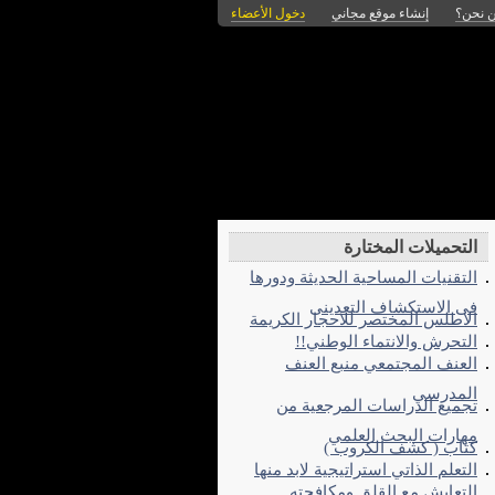
 نحن؟
إنشاء موقع مجاني
دخول الأعضاء
ولوجيا المعلومات
التحميلات المختارة
التقنيات المساحية الحديثة ودورها
فى الاستكشاف التعدينى
الاطلس المختصر للاحجار الكريمة
التحرش والانتماء الوطني!!
العنف المجتمعي منبع العنف
المدرسي
تجميع الدراسات المرجعية من
مهارات البحث العلمي
كتاب ( كشف الكروب )
التعلم الذاتي استراتيجية لابد منها
التعايش مع القلق ومكافحته