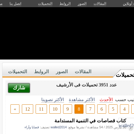
 أونلاين
المقالات
الصور
الروابط
التحميلات
اتصل بنا
من
احة وسفر
تنمية الذات
صحتك
قضايا وآراء
فنون
أدب وشعر
تكن
المقالات
الصور
الروابط
التحميلات
تحميلات
عدد 3951 تحميلات فى الأرشيف
شارك
تيب حسب
الأحدث
الأكثر مشاهدة
الأكثر تصويتا
»
12
11
10
9
8
7
6
5
4
كتاب قصاصات في التنمية المستدامة
30 مارس 2025
/
54 مشاهدة
/
نشرها موقع:
walled2014
تصنيف:
قضايا وآراء