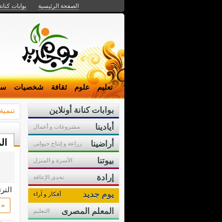
الصفحة الرئيسية
بوابات كنانة
تعليم
علوم
ثقافة
شخصيات
سي
بوابات كنانة أونلاين
تنمية
أيادينا
مشروعات و أعمال
ال
أراضينا
زراعة و إنتاج حيوانى
بيوتنا
الأسرة و المنزل
إرادة
تحدى الإعاقة
التر
يوم جديد
أفكار و آراء
«
المعلم المصرى
التعليم