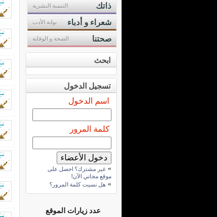
ذاتك
التنمية البشرية
شعراء و أدباء
بوابة الأدب
صحتنا
الصحة و الوقاية
ابحث
تسجيل الدخول
اسم الدخول
كلمة المرور
»
غير مشترك؟ احصل على
موقع مجاني الآن!
»
هل نسيت كلمة المرور؟
عدد زيارات الموقع