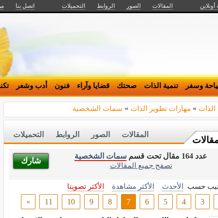
 أونلاين
المقالات
الصور
الروابط
التحميلات
اتصل بنا
من
احة وسفر
تنمية الذات
صحتك
قضايا وآراء
فنون
أدب وشعر
تكن
 الذات
»
مهارات تطوير الذات
»
سمات الشخصية
المقالات
الصور
الروابط
التحميلات
مقالات
عدد 164 مقال تحت قسم
سمات الشخصية
شارك
تصفح جميع المقالات
تيب حسب
الأحدث
الأكثر مشاهدة
الأكثر تصويتا
»
11
10
9
8
7
6
5
4
3