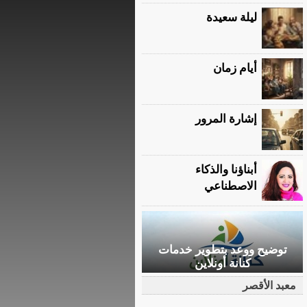
ليلة سعيدة
أيام زمان
إشارة المرور
أبناؤنا والذكاء
الاصطناعي
توضيح ووعد بتطوير خدمات
كنانة أونلاين
معبد الأقصر