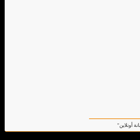
نة أونلاين"