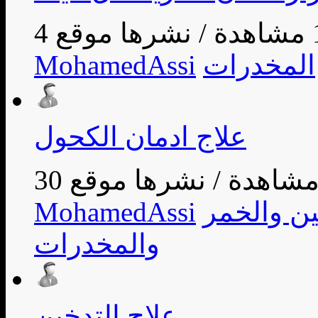
ة
/
المخدرات
MohamedAssi
علاج ادمان الكحول
/
ين والخمر
MohamedAssi
والمخدرات
علاج التدخين