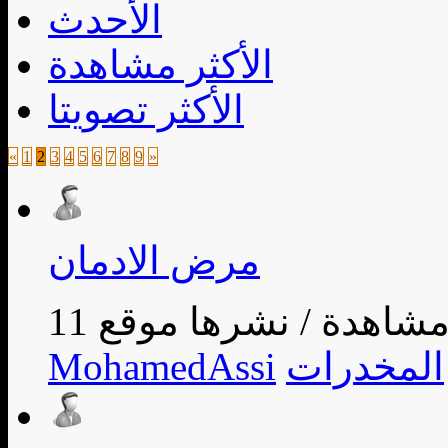
الأحدث
الأكثر مشاهدة
الأكثر تصويتا
«
1
2
3
4
5
6
7
8
9
»
مرض الادمان
/
المخدرات
MohamedAssi