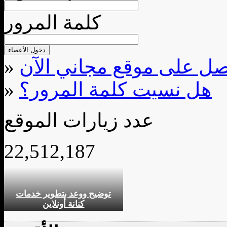
كلمة المرور
»
هل نسيت كلمة المرور؟
»
عدد زيارات الموقع
22,512,187
توضيح ووعد بتطوير خدمات
كنانة أونلاين