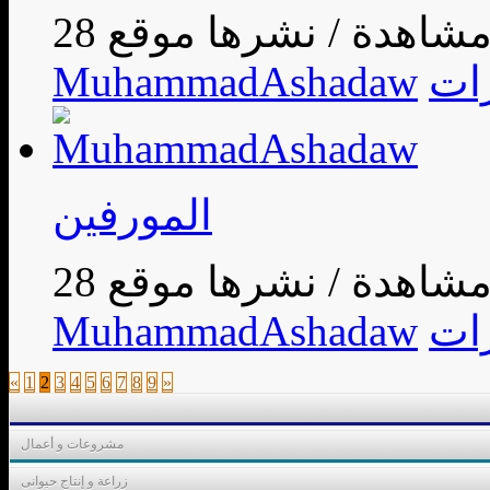
/
ات
MuhammadAshadaw
المورفين
/
ات
MuhammadAshadaw
«
1
2
3
4
5
6
7
8
9
»
مشروعات و أعمال
زراعة و إنتاج حيوانى