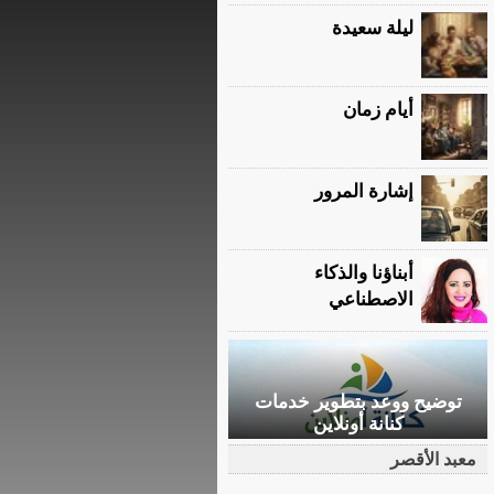
ليلة سعيدة
أيام زمان
إشارة المرور
أبناؤنا والذكاء
الاصطناعي
توضيح ووعد بتطوير خدمات
كنانة أونلاين
معبد الأقصر