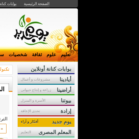
الصفحة الرئيسية
بوابات كنانة
تعليم
علوم
ثقافة
شخصيات
سي
بوابات كنانة أونلاين
تكنول
أيادينا
مشروعات و أعمال
ال
أراضينا
زراعة و إنتاج حيوانى
بيوتنا
الأسرة و المنزل
إرادة
تحدى الإعاقة
التر
يوم جديد
أفكار و آراء
«
المعلم المصرى
التعليم