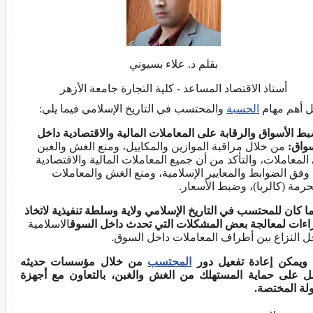
بقلم د. علاء بسيوني
أستاذ الاقتصاد المساعد - كلية التجارة جامعة الأزهر
ل أهم مهام
الحسبة
والمحتسب في التاريخ الإسلامي فيما يلي:
ط الأسواق و
الرقابة على
المعاملات
المالية والاقتصادية داخل
سواق:
من خلال مراقبة الموازين والمكاييل، ومنع الغش والغبن
المعاملات، والتأكد من أن جميع المعاملات المالية والاقتصادية
 وفق الضوابط والمعايير الإسلامية، ومنع الغش والمعاملات
حرمة (كالربا)، وضبط الأسعار.
ا كان للمحتسب في التاريخ الإسلامي
ولاية وسلطة تنفيذية
لا
تخ
ا
ذ
اءات لمعالجة
بعض
ا
لمشكلات التي تحدث داخل السوق
الاسلامية
 النزاع بين أطراف المعاملات داخل السوق.
 ويمكن إعادة تفعيل دور
المحتسب
من خلال مؤسسات حديثه
ل على حماية المستهلك من الغش والغبن، بالتعاون مع أجهزة
ولة المختصة.