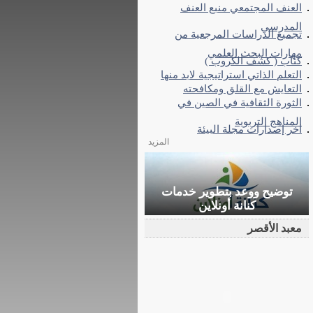
العنف المجتمعي منبع العنف
المدرسي
تجميع الدراسات المرجعية من
مهارات البحث العلمي
كتاب ( كشف الكروب )
التعلم الذاتي استراتيجية لابد منها
التعايش مع القلق ومكافحته
الثورة الثقافية في الصين في
المناهج التربوية
اخر إصدارات مجلة البيئة
المزيد
توضيح ووعد بتطوير خدمات
كنانة أونلاين
معبد الأقصر