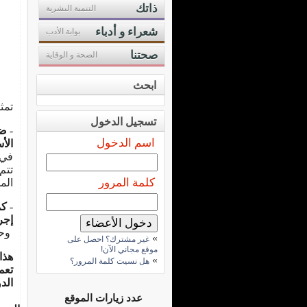
ذاتك
التنمية البشرية
شعراء و أدباء
بوابة الأدب
صحتنا
الصحة و الوقاية
ابحث
تمث
تسجيل الدخول
-
ضب
اسم الدخول
الأ
في 
تتم
كلمة المرور
الم
-
كم
إجر
وحل
»
غير مشترك؟ احصل على
موقع مجاني الآن!
هذا
»
هل نسيت كلمة المرور؟
تعم
الد
عدد زيارات الموقع