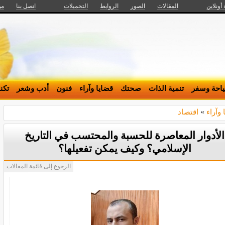
 أونلاين
المقالات
الصور
الروابط
التحميلات
اتصل بنا
من
احة وسفر
تنمية الذات
صحتك
قضايا وآراء
فنون
أدب وشعر
تكن
 وآراء
»
اقتصاد
الأدوار المعاصرة للحسبة والمحتسب في التاريخ
الإسلامي؟ وكيف يمكن تفعيلها؟
الرجوع إلى قائمة المقالات