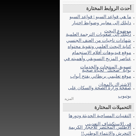
أحدث الروابط المختارة
ما هي قواعد السيو | قواعد السيو
دليلك إلى معايير وضوابط اختيار
موضوع البحث
دليلك إلى صعوبات الترجمة العلمية
شهادات ناجيات من العنف الجنسي
كتابة البحث العلمي وتقوية محتواه
موقع فيديوهات أفلام الإستجمام
عناصر المزيج التسويقي وأهميته في
تسويق المنتجات والخدمات
بوابة "صحتك" لحياة صحية
موقع تعليمي بريطاني يفتح أبواب
الاشتراك بالمجان
صفحة وزارة الصحة والسكان على
يوتيوب
المزيد
التحميلات المختارة
التقنيات المساحية الحديثة ودورها
فى الاستكشاف التعدينى
الاطلس المختصر للاحجار الكريمة
التحرش والانتماء الوطني!!