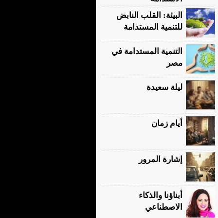
البيئة: القلب النابض
للتنمية المستدامة
التنمية المستدامة في
مصر
ليلة سعيدة
أيام زمان
إشارة المرور
أبناؤنا والذكاء
الاصطناعي