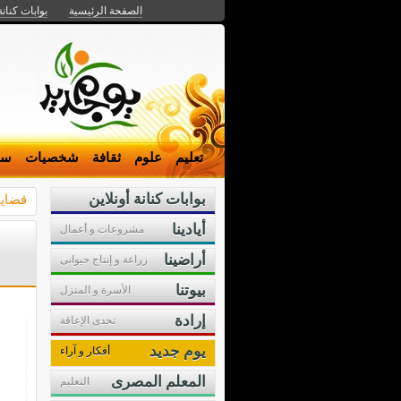
الصفحة الرئيسية
بوابات كنانة
تعليم
علوم
ثقافة
شخصيات
سي
بوابات كنانة أونلاين
قضايا
أيادينا
مشروعات و أعمال
أراضينا
زراعة و إنتاج حيوانى
بيوتنا
الأسرة و المنزل
إرادة
تحدى الإعاقة
يوم جديد
أفكار و آراء
المعلم المصرى
التعليم