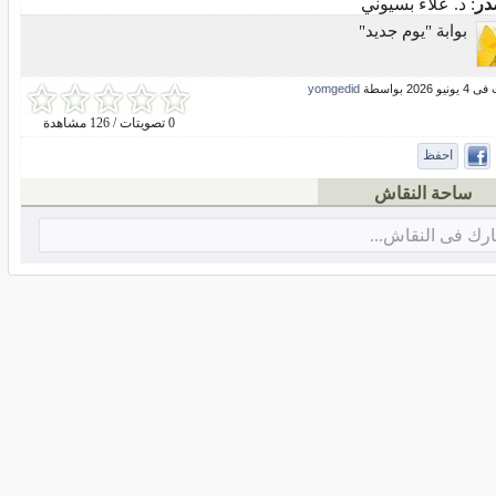
در
: د. علاء بسيوني
بوابة "يوم جديد"
و 2026 بواسطة
yomgedid
0 تصويتات / 126 مشاهدة
احفظ
ساحة النقاش
رك فى النقاش...