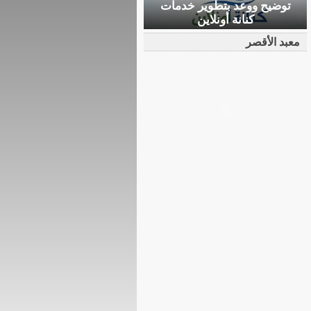
توضيح ووعد بتطوير خدمات
كنانة أونلاين
معبد الأقصر