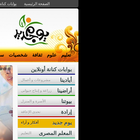
الصفحة الرئيسية
بوابات كنانة
تعليم
علوم
ثقافة
شخصيات
سي
بوابات كنانة أونلاين
أيادينا
مشروعات و أعمال
أراضينا
زراعة و إنتاج حيوانى
بيوتنا
الأسرة و المنزل
إرادة
تحدى الإعاقة
يوم جديد
أفكار و آراء
المعلم المصرى
التعليم