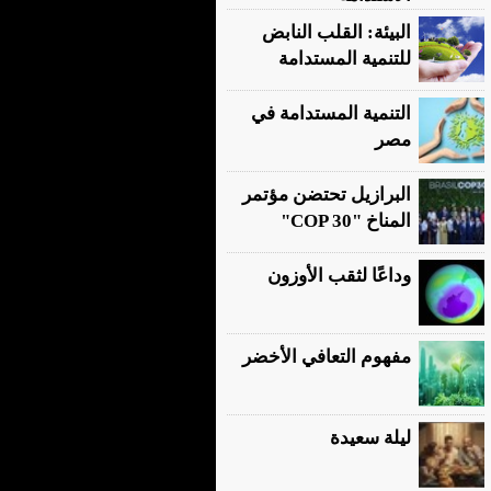
البيئة: القلب النابض
للتنمية المستدامة
التنمية المستدامة في
مصر
البرازيل تحتضن مؤتمر
المناخ "COP 30"
وداعًا لثقب الأوزون
مفهوم التعافي الأخضر
ليلة سعيدة