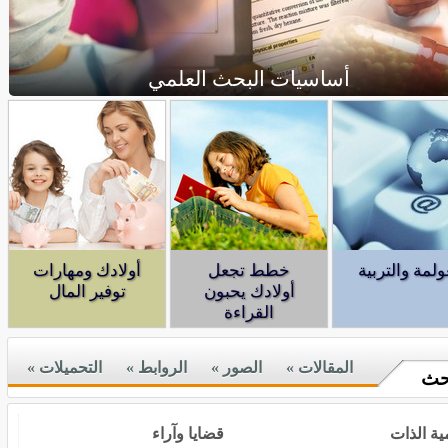
الاقتصاد الأخضر
ولمة والتربية
خطط تجعل
أولادك ومهارات
أولادك يحبون
توفير المال
القراءة
المقالات »
الصور »
الروابط »
التحميلات »
حث
ية الذات
قضايا وآراء