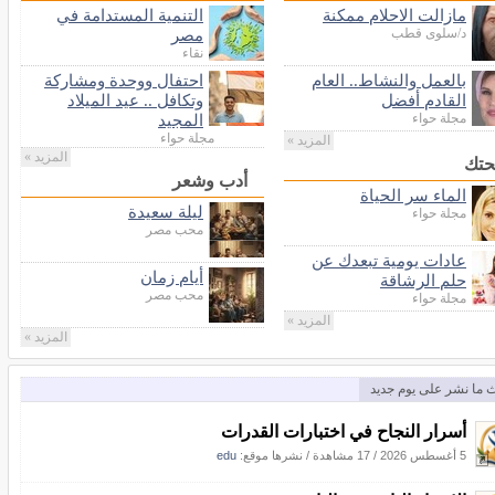
مازالت الاحلام ممكنة
التنمية المستدامة في
د/سلوى قطب
مصر
نقاء
بالعمل والنشاط.. العام
احتفال ووحدة ومشاركة
القادم أفضل
وتكافل .. عيد الميلاد
مجلة حواء
المجيد
مجلة حواء
المزيد »
المزيد »
تك
أدب وشعر
الماء سر الحياة
ليلة سعيدة
مجلة حواء
محب مصر
عادات يومية تبعدك عن
أيام زمان
حلم الرشاقة
محب مصر
مجلة حواء
المزيد »
المزيد »
 ما نشر على يوم جديد
أسرار النجاح في اختبارات القدرات
5 أغسطس 2026
/
17 مشاهدة
/
نشرها موقع:
edu