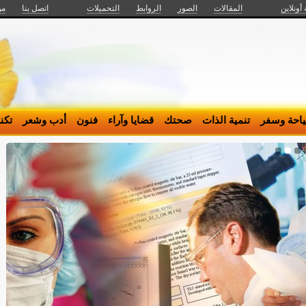
 أونلاين
المقالات
الصور
الروابط
التحميلات
اتصل بنا
من
احة وسفر
تنمية الذات
صحتك
قضايا وآراء
فنون
أدب وشعر
تكن