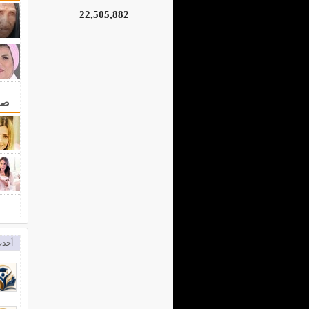
22,505,882
صح
أحدث