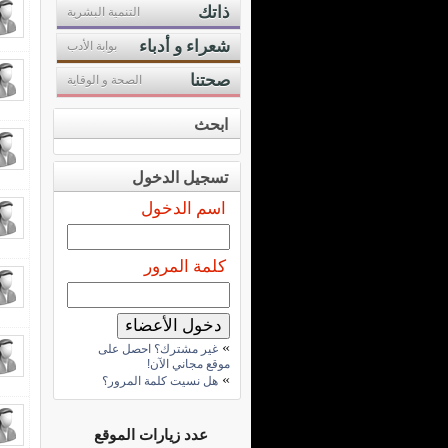
ذاتك
التنمية البشرية
شعراء و أدباء
بوابة الأدب
صحتنا
الصحة و الوقاية
ابحث
تسجيل الدخول
اسم الدخول
كلمة المرور
»
غير مشترك؟ احصل على
موقع مجاني الآن!
»
هل نسيت كلمة المرور؟
عدد زيارات الموقع