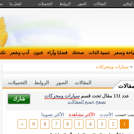
 أونلاين
المقالات
الصور
الروابط
التحميلات
اتصل بنا
من
احة وسفر
تنمية الذات
صحتك
قضايا وآراء
فنون
أدب وشعر
تكن
»
سيارات ومحركات
المقالات
الصور
الروابط
التحميلات
مقالات
عدد 131 مقال تحت قسم
سيارات ومحركات
شارك
تصفح جميع المقالات
تيب حسب
الأحدث
الأكثر مشاهدة
الأكثر تصويتا
»
9
8
7
6
5
4
3
2
1