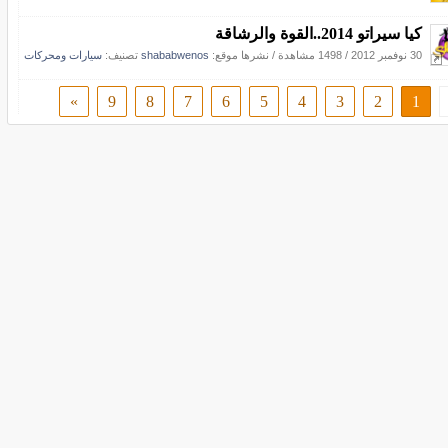
كيا سيراتو 2014..القوة والرشاقة
30 نوفمبر 2012
/
1498 مشاهدة
/
نشرها موقع:
shababwenos
تصنيف:
سيارات ومحركات
»
9
8
7
6
5
4
3
2
1