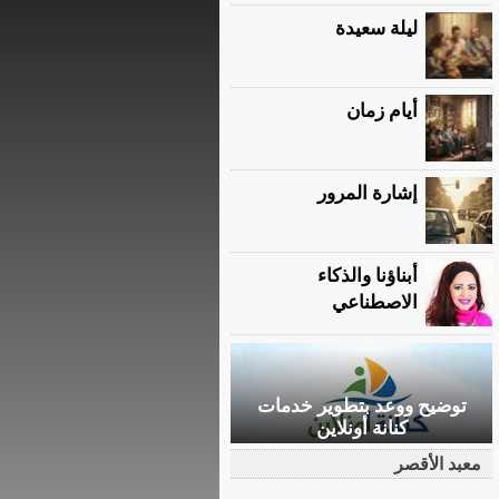
ليلة سعيدة
أيام زمان
إشارة المرور
أبناؤنا والذكاء
الاصطناعي
توضيح ووعد بتطوير خدمات
كنانة أونلاين
معبد الأقصر