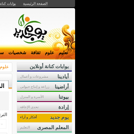
الصفحة الرئيسية
بوابات كنانة
تعليم
علوم
ثقافة
شخصيات
سي
بوابات كنانة أونلاين
علوم
أيادينا
مشروعات و أعمال
ال
أراضينا
زراعة و إنتاج حيوانى
بيوتنا
الأسرة و المنزل
إرادة
تحدى الإعاقة
التر
يوم جديد
أفكار و آراء
«
المعلم المصرى
التعليم