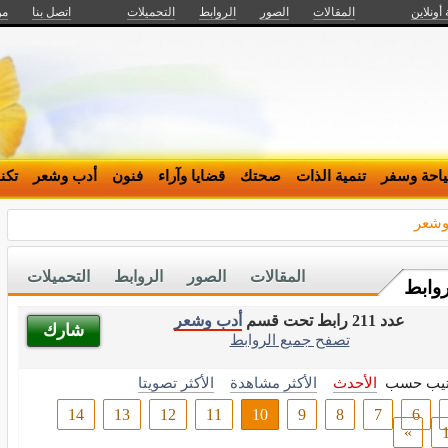
 أونلاين
المقالات
الصور
الروابط
التحميلات
اتصل بنا
من
احة وسفر
تنمية الذات
صحتك
قضايا وآراء
فنون
أدب وشعر
تكن
وشعر
المقالات
الصور
الروابط
التحميلات
روابط
عدد 211 رابط تحت قسم
أدب وشعر
شارك
تصفح جميع الروابط
تيب حسب
الأحدث
الأكثر مشاهدة
الأكثر تصويتا
14
13
12
11
10
9
8
7
6
»