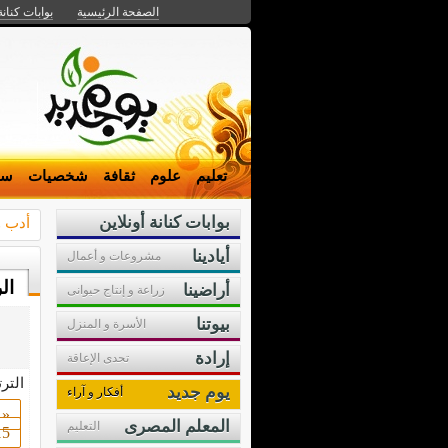
الصفحة الرئيسية
بوابات كنانة
تعليم
علوم
ثقافة
شخصيات
سي
بوابات كنانة أونلاين
أدب 
أيادينا
مشروعات و أعمال
ال
أراضينا
زراعة و إنتاج حيوانى
بيوتنا
الأسرة و المنزل
إرادة
تحدى الإعاقة
التر
يوم جديد
أفكار و آراء
«
المعلم المصرى
التعليم
15